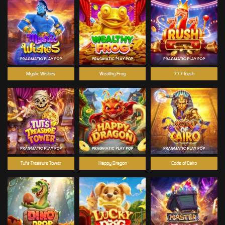
Mystic Wishes
Wealthy Frog
777 Rush
Tut's Treasure Tower
Happy Dragon
Code of Cairo