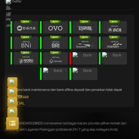
Twitter
* Selama bank maintenance dan bank offline deposit dan penarikan tidak dapat
diproses
©2026 BANDARJUDIINDO menawarkan berbagai macam provider pilihan terbaik dan
didukung oleh Layanan Pelanggan profesional 24/7 yang siap melayani Anda.