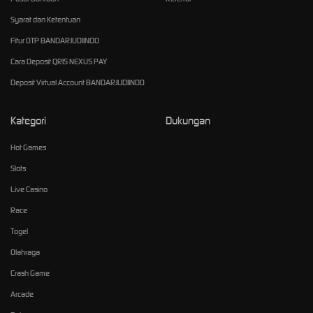
Syarat dan Ketentuan
Fitur OTP BANDARJUDIINDO
Cara Deposit QRIS NEXUS PAY
Deposit Virtual Account BANDARJUDIINDO
Kategori
Dukungan
Hot Games
Slots
Live Casino
Race
Togel
Olahraga
Crash Game
Arcade