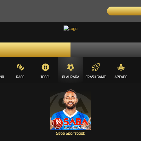
INO
RACE
TOGEL
OLAHRAGA
CRASH GAME
ARCADE
Saba Sportsbook