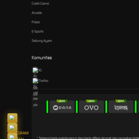
Crash Game
Arcade
Poker
E-Sports
Sabung Ayam
Komunitas
IG
Twitter
* Selama bank maintenance dan bank offline deposit dan penarikan tida