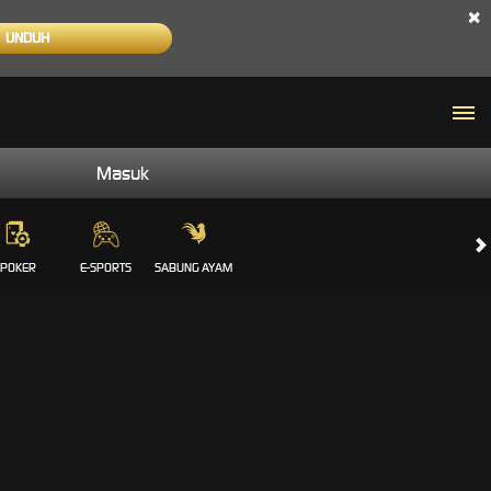
×
UNDUH
Masuk
POKER
E-SPORTS
SABUNG AYAM