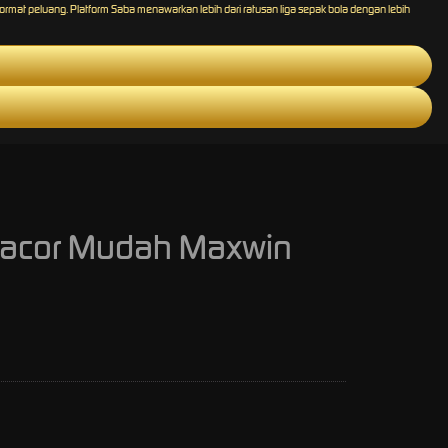
 format peluang. Platform Saba menawarkan lebih dari ratusan liga sepak bola dengan lebih
 Gacor Mudah Maxwin