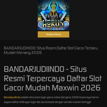
Temple of Horus
BANDARJUDIINDO: Situs Resmi Daftar Slot Gacor Terbaru
Mudah Menang 2026
BANDARJUDIINDO - Situs
Resmi Terpercaya Daftar Slot
Gacor Mudah Maxwin 2026
Bandarjudiindo
adalah situs resmi login game online slot gacor 2026 terpercaya hari ini,
segera daftar di BJI agen login slot qris terbesar dengan winrate maxwin tertinggi!