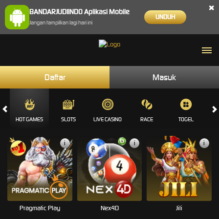
×
BANDARJUDIINDO Aplikasi Mobile
UNDUH
Jangan tampilkan lagi hari ini
Daftar
Masuk
HOT GAMES
SLOTS
LIVE CASINO
RACE
TOGEL
OL
i
i
i
Pragmatic Play
Nex4D
Jili