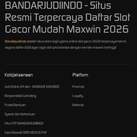
BANDARJUDIINDO - Situs
Resmi Terpercaya Daftar Slot
Gacor Mudah Maxwin 2026
Bandarjudiindo
adalah situs resmi login game online slot gacor 2026 terpercaya hari ini,
segera daftar di BJI agen login slot qris terbesar dengan winrate maxwin tertinggi!
Kebijaksanaan
Platform
Judi Online 24 Jam - BANDAR JUDI INDO
Promosi
Responsible Gambling
Loyalty
Pusat Bantuan
Referral
Syarat dan Ketentuan
Fitur OTP BANDARJUDIINDO
Cara Deposit QRIS NEXUS PAY