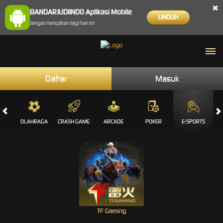
×
BANDARJUDIINDO Aplikasi Mobile
UNDUH
Jangan tampilkan lagi hari ini
Daftar
Masuk
L
OLAHRAGA
CRASH GAME
ARCADE
POKER
E-SPORTS
SA
TF Gaming