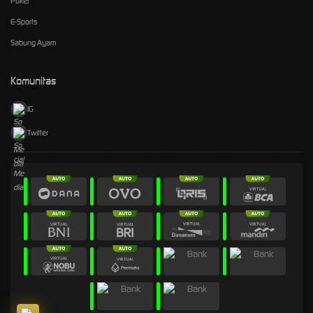
Poker
E-Sports
Sabung Ayam
Komunitas
IG
Twitter