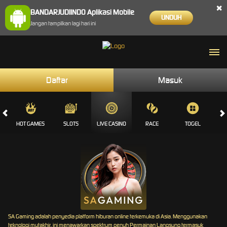
×
BANDARJUDIINDO Aplikasi Mobile
UNDUH
Jangan tampilkan lagi hari ini
Daftar
Masuk
HOT GAMES
SLOTS
LIVE CASINO
RACE
TOGEL
OL
SA Gaming adalah penyedia platform hiburan online terkemuka di Asia. Menggunakan
teknologi mutakhir, ini menawarkan spektrum penuh Permainan Langsung termasuk