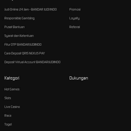
Judi Online 24 Jam - BANDAR JUDI INDO
Promosi
Responsible Gambling
Loyalty
Pusat Bantuan
Referral
Syarat dan Ketentuan
Fitur OTP BANDARJUDIINDO
Cara Deposit QRIS NEXUS PAY
Deposit Virtual Account BANDARJUDIINDO
Kategori
Dukungan
Hot Games
Slots
Live Casino
Race
Togel