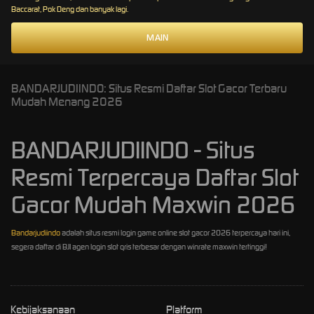
Baccarat, Pok Deng dan banyak lagi.
MAIN
BANDARJUDIINDO: Situs Resmi Daftar Slot Gacor Terbaru
Mudah Menang 2026
BANDARJUDIINDO - Situs
Resmi Terpercaya Daftar Slot
Gacor Mudah Maxwin 2026
Bandarjudiindo
adalah situs resmi login game online slot gacor 2026 terpercaya hari ini,
segera daftar di BJI agen login slot qris terbesar dengan winrate maxwin tertinggi!
Kebijaksanaan
Platform