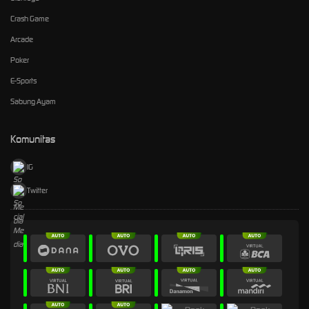
Crash Game
Arcade
Poker
E-Sports
Sabung Ayam
Komunitas
IG
Twitter