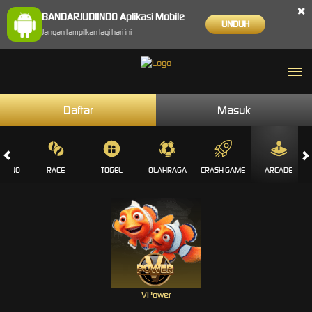
×
BANDARJUDIINDO Aplikasi Mobile
UNDUH
Jangan tampilkan lagi hari ini
Daftar
Masuk
CASINO
RACE
TOGEL
OLAHRAGA
CRASH GAME
ARCADE
VPower