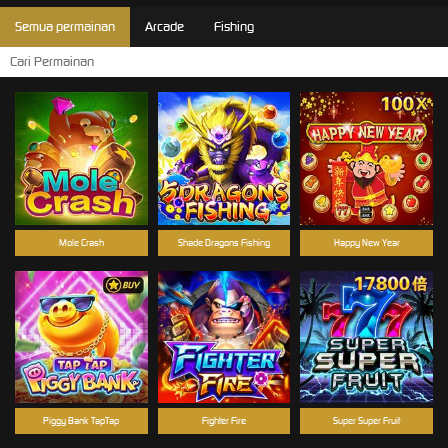
Semua permainan
Arcade
Fishing
Mole Crash
Shade Dragons Fishing
Happy New Year
Piggy Bank TapTap
Fighter Fire
Super Super Fruit