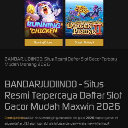
Running Chicken
Dragon Fishing II
BANDARJUDIINDO: Situs Resmi Daftar Slot Gacor Terbaru
Mudah Menang 2026
BANDARJUDIINDO - Situs
Resmi Terpercaya Daftar Slot
Gacor Mudah Maxwin 2026
Bandarjudiindo
adalah situs resmi login game online slot gacor 2026 terpercaya hari ini,
segera daftar di BJI agen login slot qris terbesar dengan winrate maxwin tertinggi!