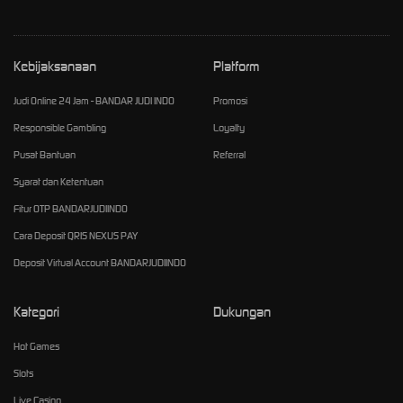
Kebijaksanaan
Platform
Judi Online 24 Jam - BANDAR JUDI INDO
Promosi
Responsible Gambling
Loyalty
Pusat Bantuan
Referral
Syarat dan Ketentuan
Fitur OTP BANDARJUDIINDO
Cara Deposit QRIS NEXUS PAY
Deposit Virtual Account BANDARJUDIINDO
Kategori
Dukungan
Hot Games
Slots
Live Casino