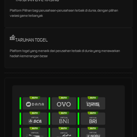
Platform Pilihan bagi perusahaan-perusahaan terbaik di dunia, dengan pilihan
variasi game terbanyak
TARUHAN TOGEL
Platform togel yang menarik dari perusahan terbaik di dunia yang menawarkan
hadiah kemenangan besar