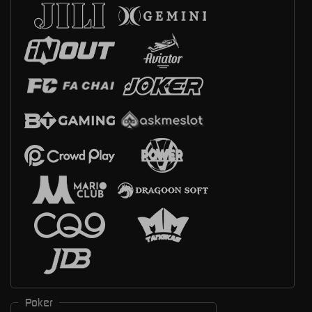
Poker