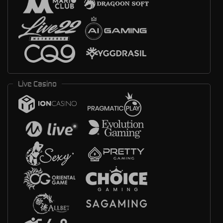
Live Casino