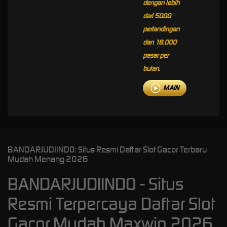
dengan lebih
dari 5000
pertandingan
dan 18.000
pasar per
bulan.
MAIN
BANDARJUDIINDO: Situs Resmi Daftar Slot Gacor Terbaru
Mudah Menang 2026
BANDARJUDIINDO - Situs
Resmi Terpercaya Daftar Slot
Gacor Mudah Maxwin 2026