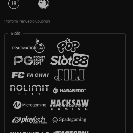
Platform Penyedia Layanan
Slots