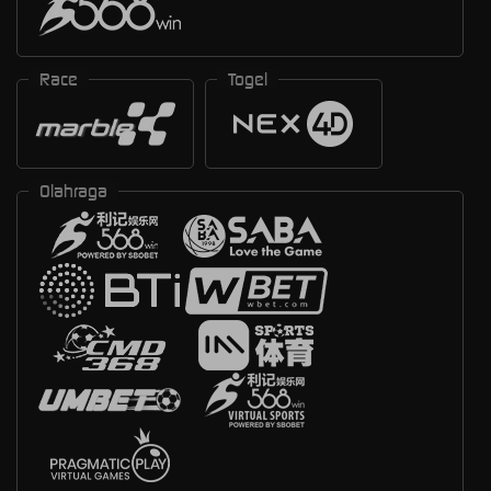
Race
Togel
Olahraga