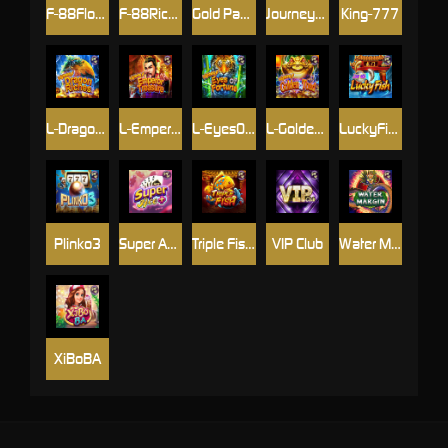
F-88Flower(H5)
F-88Riches(H5)
Gold Panda(H5)
JourneyToTheWest
King-777
L-DragonRiches
L-EmperorTreasure
L-EyesOfFortune
L-GoldenToad
LuckyFish
Plinko3
Super Ace+
Triple Fish(H5)
VIP Club
Water Margin(H5)
XiBoBA