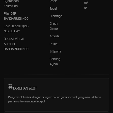
Syarat dan
Race
Ketentuan
Togel
Fitur OTP
Olahraga
BANDARJUDIINDO
Crash
Cara Deposit QRIS
Game
NEXUS PAY
Arcade
Deposit Virtual
Account
Poker
BANDARJUDIINDO
E-Sports
Sabung
Ayam
TARUHAN SLOT
Penyedia slot online dengan beragam pilihan game menarik yang memudahkan
pemain untuk mencapai jackpot