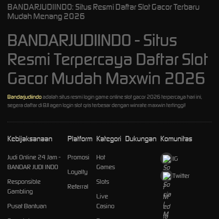
BANDARJUDIINDO: Situs Resmi Daftar Slot Gacor Terbaru
Mudah Menang 2026
BANDARJUDIINDO - Situs
Resmi Terpercaya Daftar Slot
Gacor Mudah Maxwin 2026
Bandarjudiindo
adalah situs resmi login game online slot gacor 2026 terpercaya hari ini,
segera daftar di BJI agen login slot qris terbesar dengan winrate maxwin tertinggi!
Kebijaksanaan
Platform
Kategori
Dukungan
Komunitas
Judi Online 24 Jam -
Promosi
Hot
IG
BANDAR JUDI INDO
Games
Loyalty
Twitter
Responsible
Slots
Referral
Gambling
Live
Pusat Bantuan
Casino