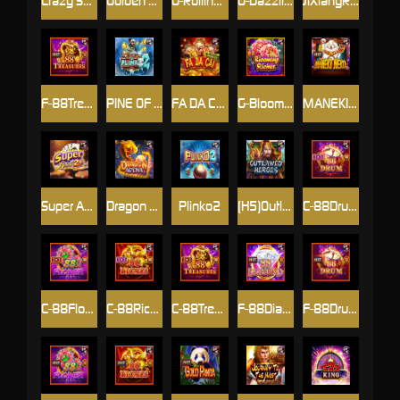
Crazy Sheep
Golden 777(H5)
G-RollingRiches
G-DazzlingDiamond
JiXiangRuYi(H5)
F-88Treasures(H5)
PINE OF PLINKO 2
FA DA CAI(H5)
G-BloomingRiches
MANEKI NEKO(H5)
Super Ace2+
Dragon Arena
Plinko2
(H5)Outlawed Heroes
C-88Drum(H5)
C-88Flower(H5)
C-88Riches(H5)
C-88Treasures(H5)
F-88Diamond(H5)
F-88Drum(H5)