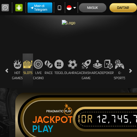
Main di
MASUK
DAFTAR
Telegram
HOT
SLOTS
LIVE
RACE
TOGEL
OLAHRAGA
CRASH
ARCADE
POKER
E-
SABUN
GAMES
CASINO
GAME
SPORTS
AYAM
IDR
12,745,
JACKPOT
PLAY