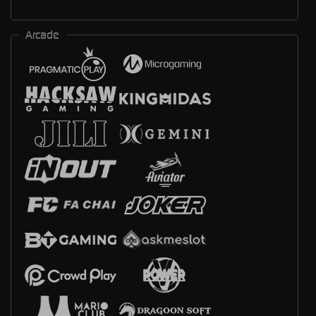
Arcade