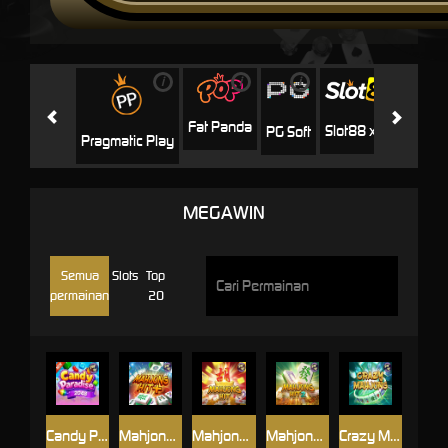
i
i
i
i
i
Facha
Fat Panda
Slot88 x PP
PG Soft
Pragmatic Play
MEGAWIN
Semua
Slots
Top
permainan
20
Candy Paradise 2048
Mahjong Hit +
Mahjong Hit
Mahjong Hit 2
Crazy Mahjong