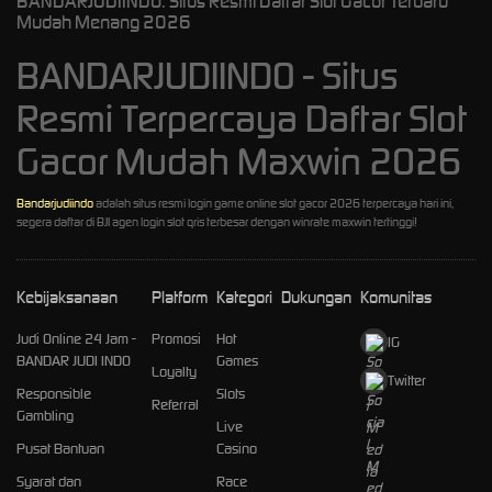
BANDARJUDIINDO: Situs Resmi Daftar Slot Gacor Terbaru
Mudah Menang 2026
BANDARJUDIINDO - Situs
Resmi Terpercaya Daftar Slot
Gacor Mudah Maxwin 2026
Bandarjudiindo
adalah situs resmi login game online slot gacor 2026 terpercaya hari ini,
segera daftar di BJI agen login slot qris terbesar dengan winrate maxwin tertinggi!
Kebijaksanaan
Platform
Kategori
Dukungan
Komunitas
Judi Online 24 Jam -
Promosi
Hot
IG
BANDAR JUDI INDO
Games
Loyalty
Twitter
Responsible
Slots
Referral
Gambling
Live
Pusat Bantuan
Casino
Syarat dan
Race