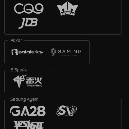
Poker
E-Sports
Sabung Ayam