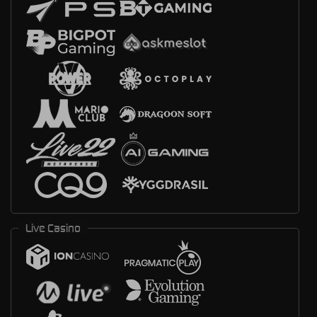
Live Casino