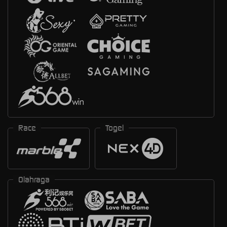
Race
Togel
Olahraga