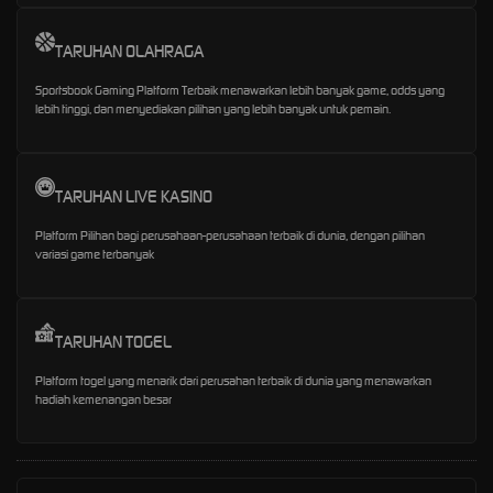
TARUHAN OLAHRAGA
Sportsbook Gaming Platform Terbaik menawarkan lebih banyak game, odds yang
lebih tinggi, dan menyediakan pilihan yang lebih banyak untuk pemain.
TARUHAN LIVE KASINO
Platform Pilihan bagi perusahaan-perusahaan terbaik di dunia, dengan pilihan
variasi game terbanyak
TARUHAN TOGEL
Platform togel yang menarik dari perusahan terbaik di dunia yang menawarkan
hadiah kemenangan besar