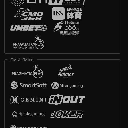
Crash Game