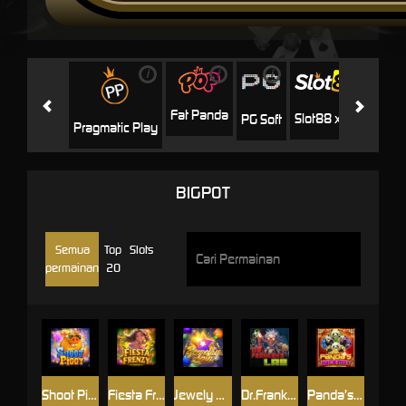
i
i
i
i
i
Facha
Fat Panda
Slot88 x PP
PG Soft
Pragmatic Play
BIGPOT
Semua
Top
Slots
permainan
20
Shoot Piggy
Fiesta Frenzy
Jewely Spin
Dr.Franken’s Lab
Panda’s Jackpot