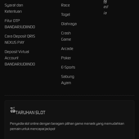
Syarat dan
Race
Ketentuan
Togel
Fitur OTP
Olahraga
BANDARJUDIINDO
Crash
Cara Deposit QRIS
Game
NEXUS PAY
Arcade
Deposit Virtual
Account
Poker
BANDARJUDIINDO
E-Sports
Sabung
Ayam
TARUHAN SLOT
Penyedia slot online dengan beragam pilihan game menarik yang memudahkan
pemain untuk mencapai jackpot