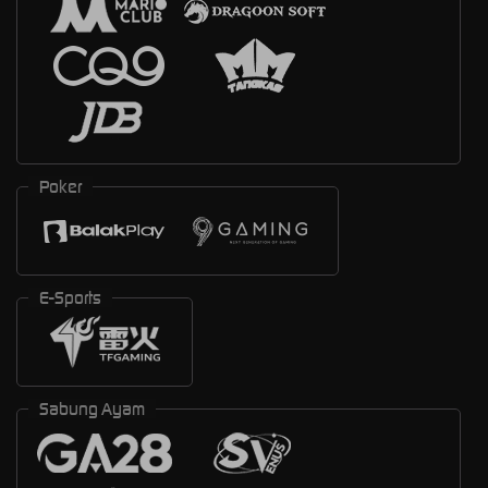
Poker
E-Sports
Sabung Ayam