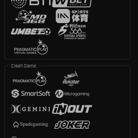
Crash Game