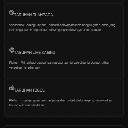
TARUHAN OLAHRAGA
Sportsbook Gaming Platform Terbaik menawarkan lebih banyak game, odds yang
lebih tinggi, dan menyediakan pilihan yang lebih banyak untuk pemain.
TARUHAN LIVE KASINO
Platform Pilihan bagi perusahaan-perusahaan terbaik di dunia, dengan pilihan
variasi game terbanyak
TARUHAN TOGEL
Platform togel yang menarik dari perusahan terbaik di dunia yang menawarkan
hadiah kemenangan besar