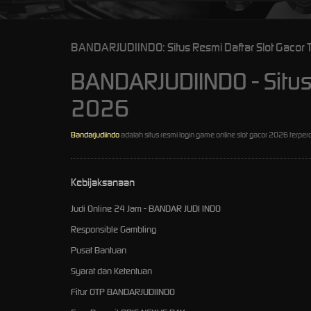
BANDARJUDIINDO: Situs Resmi Daftar Slot Gaco
BANDARJUDIINDO - Situs
2026
Bandarjudiindo
adalah situs resmi login game online slot gacor 2026 terpercay
Kebijaksanaan
Judi Online 24 Jam - BANDAR JUDI INDO
Responsible Gambling
Pusat Bantuan
Syarat dan Ketentuan
Fitur OTP BANDARJUDIINDO