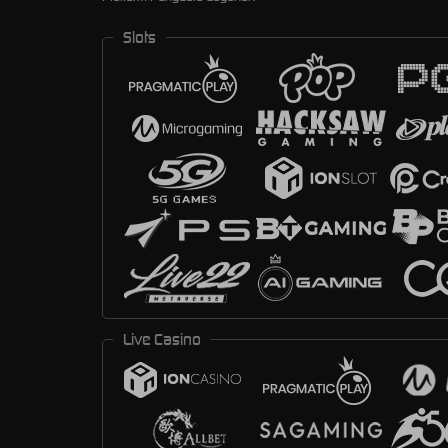
Slots
Live Casino