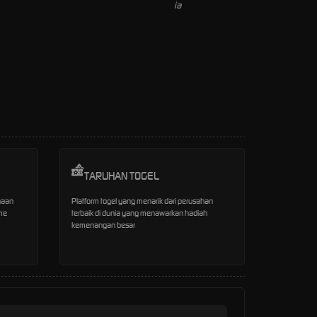
TARUHAN TOGEL
haan
Platform togel yang menarik dari perusahan
ame
terbaik di dunia yang menawarkan hadiah
kemenangan besar