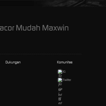
 Gacor Mudah Maxwin
Dukungan
Komunitas
IG
Twitter