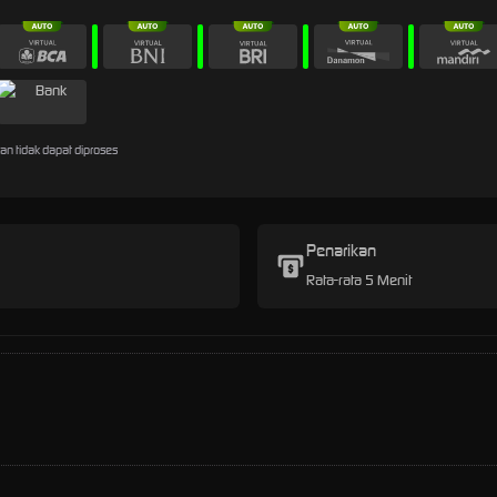
an tidak dapat diproses
Penarikan
Rata-rata 5 Menit