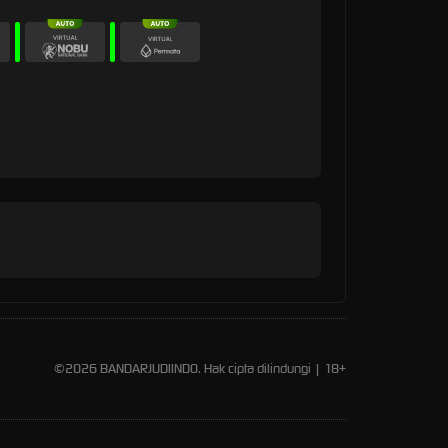
©2026 BANDARJUDIINDO. Hak cipta dilindungi | 18+