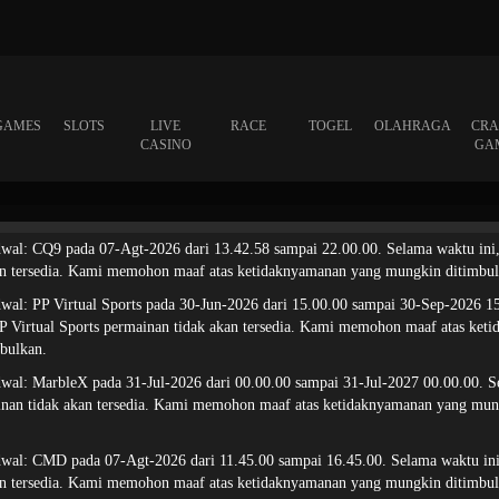
GAMES
SLOTS
LIVE CASINO
RACE
TOGEL
OLAHRAGA
CRASH 
INFORMASI TERBARU
!! PERHATIAN !!
ATI-HATI
PENIPUAN YANG MENGATASNAMAK
WEBSITE KAMI
ALU CEK REKENING AKTIF KAMI DI MENU DEP
MINIMAL DEPOSIT 10.000
MINIMAL WITHDRAW 50.000