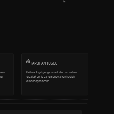
TARUHAN TOGEL
haan
Platform togel yang menarik dari perusahan
ame
terbaik di dunia yang menawarkan hadiah
kemenangan besar