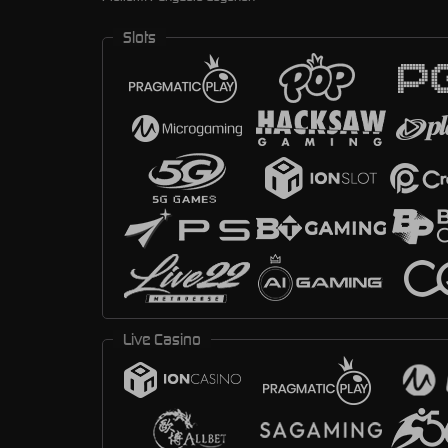
Slots
Live Casino