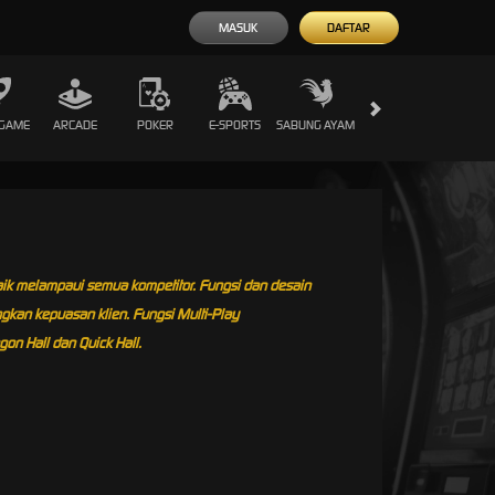
MASUK
DAFTAR
 GAME
ARCADE
POKER
E-SPORTS
SABUNG AYAM
PROMOSI
aik melampaui semua kompetitor. Fungsi dan desain
gkan kepuasan klien. Fungsi Multi-Play
on Hall dan Quick Hall.