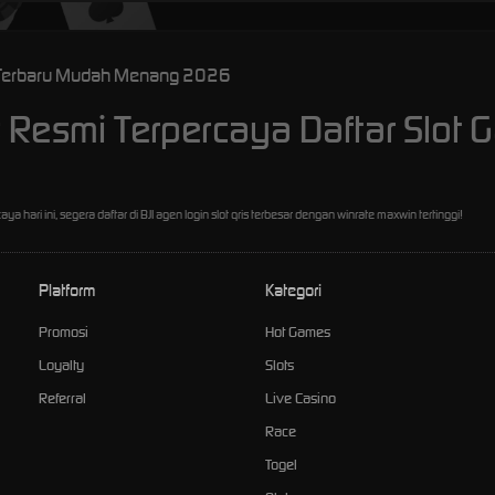
r Terbaru Mudah Menang 2026
 Resmi Terpercaya Daftar Slot
a hari ini, segera daftar di BJI agen login slot qris terbesar dengan winrate maxwin tertinggi!
Platform
Kategori
Promosi
Hot Games
Loyalty
Slots
Referral
Live Casino
Race
Togel