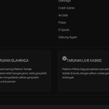
Olahraga
Crash Game
Arcade
Poker
E-Sports
Sabung Ayam
RUHAN OLAHRAGA
TARUHAN LIVE KASINO
ook Gaming Platform Terbaik
Platform Pilihan bagi perusahaan-perusa
kan lebih banyak game, odds yang lebih
terbaik di dunia, dengan pilihan variasi g
 dan menyediakan pilihan yang lebih
terbanyak
untuk pemain.