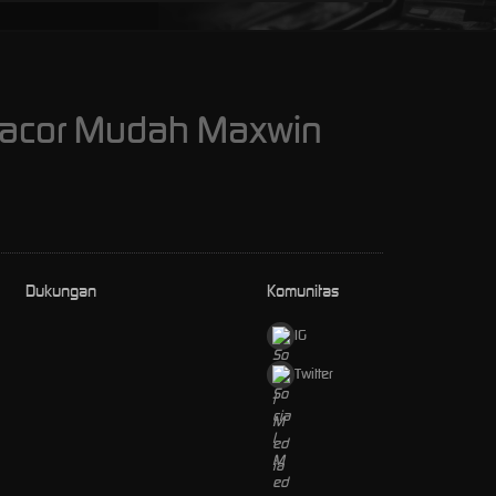
 Gacor Mudah Maxwin
Dukungan
Komunitas
IG
Twitter