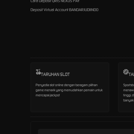
Cara Deposit QRIS NEXUS PAY
Deposit Virtual Account BANDARJUDIINDO
TARUHAN SLOT
TA
Penyedia slot online dengan beragam pilihan
Sportsb
game menarik yang memudahkan pemain untuk
menawar
mencapai jackpot
tinggi,
banyak 