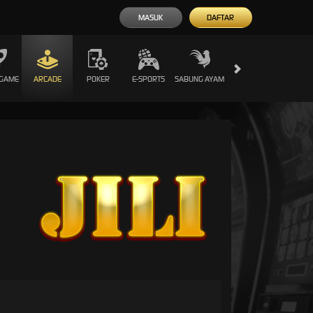
MASUK
DAFTAR
 GAME
ARCADE
POKER
E-SPORTS
SABUNG AYAM
PROMOSI