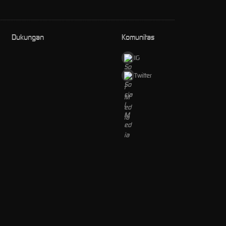
Dukungan
Komunitas
IG
Twitter