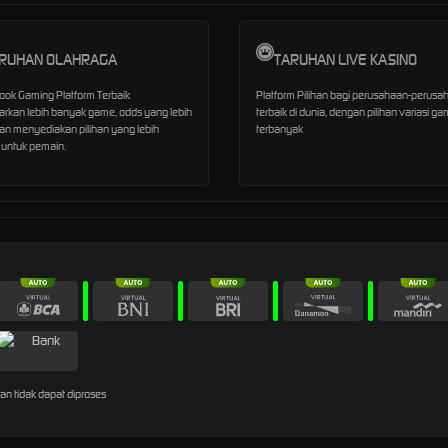
RUHAN OLAHRAGA
TARUHAN LIVE KASINO
ook Gaming Platform Terbaik
Platform Pilihan bagi perusahaan-perusa
kan lebih banyak game, odds yang lebih
terbaik di dunia, dengan pilihan variasi g
 dan menyediakan pilihan yang lebih
terbanyak
untuk pemain.
an tidak dapat diproses