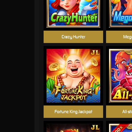
Crazy Hunter
Mega
Fortune King Jackpot
All-s