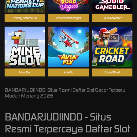
Penalty Nations Cup
Chicken Road Vegas
Squid Gamebler
Mine Slot
AviaFly
Cricket Road
BANDARJUDIINDO: Situs Resmi Daftar Slot Gacor Terbaru
Mudah Menang 2026
BANDARJUDIINDO - Situs
Resmi Terpercaya Daftar Slot