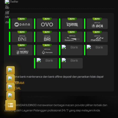
Twitter
* Selama bank maintenance dan bank offline deposit dan penarikan tidak dapat
diproses
©2026 BANDARJUDIINDO menawarkan berbagai macam provider pilihan terbaik dan
didukung oleh Layanan Pelanggan profesional 24/7 yang siap melayani Anda.