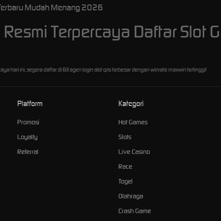
r Terbaru Mudah Menang 2026
 Resmi Terpercaya Daftar Slot
a hari ini, segera daftar di BJI agen login slot qris terbesar dengan winrate maxwin tertinggi!
Platform
Kategori
Promosi
Hot Games
Loyalty
Slots
Referral
Live Casino
Race
Togel
Olahraga
Crash Game