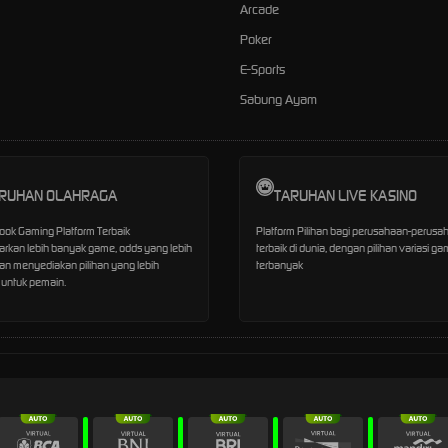
Arcade
Poker
E-Sports
Sabung Ayam
RUHAN OLAHRAGA
TARUHAN LIVE KASINO
ook Gaming Platform Terbaik
Platform Pilihan bagi perusahaan-perusa
kan lebih banyak game, odds yang lebih
terbaik di dunia, dengan pilihan variasi g
 dan menyediakan pilihan yang lebih
terbanyak
untuk pemain.