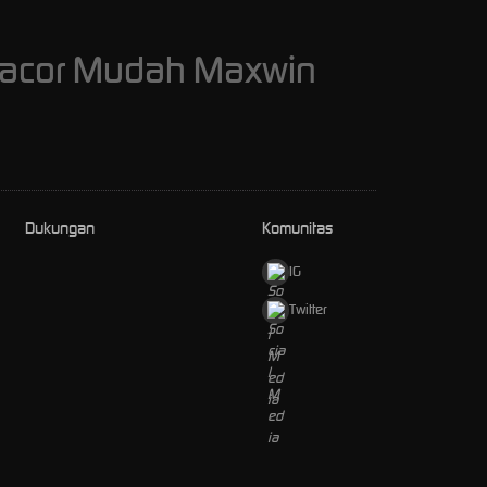
 Gacor Mudah Maxwin
Dukungan
Komunitas
IG
Twitter