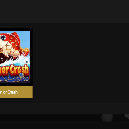
n or Crash