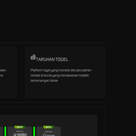
TARUHAN TOGEL
haan
Platform togel yang menarik dari perusahan
ame
terbaik di dunia yang menawarkan hadiah
kemenangan besar