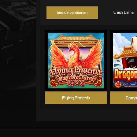
Semua permainan
Crash Game
Flying Phoenix
Drago