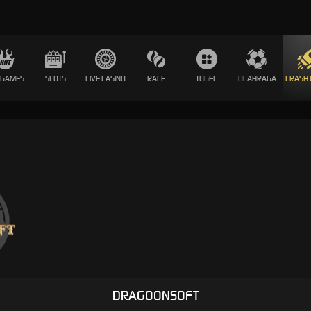
 GAMES
SLOTS
LIVE CASINO
RACE
TOGEL
OLAHRAGA
CRASH
DRAGOONSOFT