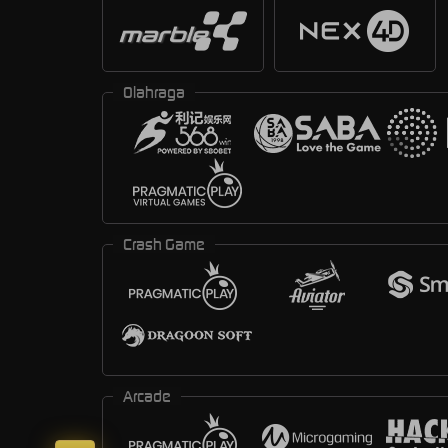
Olahraga
Crash Game
Arcade