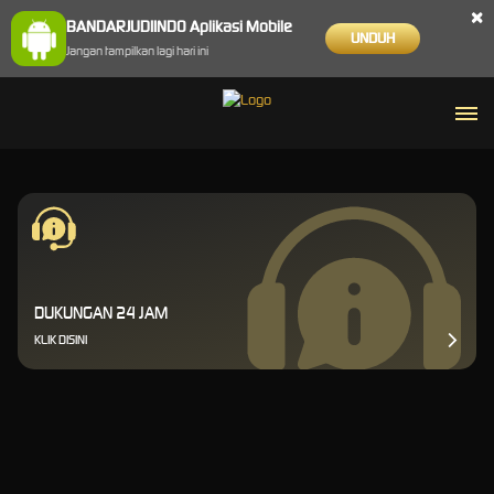
×
BANDARJUDIINDO Aplikasi Mobile
UNDUH
Jangan tampilkan lagi hari ini
DUKUNGAN 24 JAM
KLIK DISINI