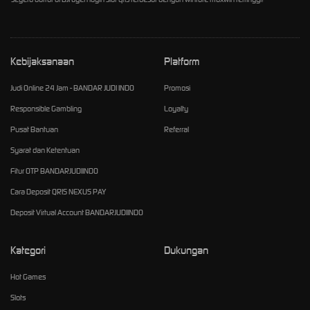
Kebijaksanaan
Platform
Judi Online 24 Jam - BANDAR JUDI INDO
Promosi
Responsible Gambling
Loyalty
Pusat Bantuan
Referral
Syarat dan Ketentuan
Fitur OTP BANDARJUDIINDO
Cara Deposit QRIS NEXUS PAY
Deposit Virtual Account BANDARJUDIINDO
Kategori
Dukungan
Hot Games
Slots