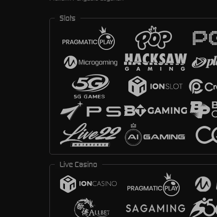
Slots
Live Casino