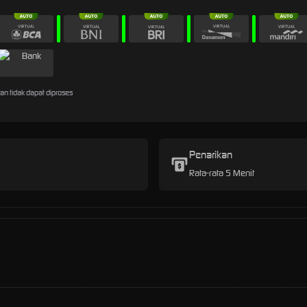
an tidak dapat diproses
Penarikan
Rata-rata 5 Menit