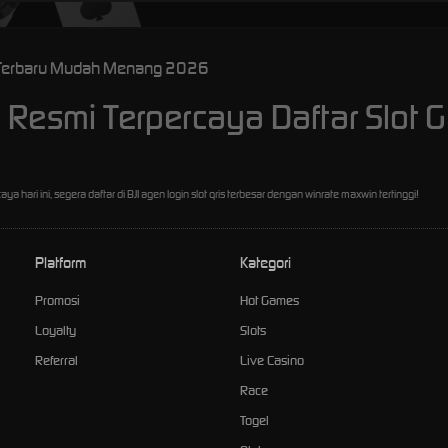
r Terbaru Mudah Menang 2026
 Resmi Terpercaya Daftar Slot
a hari ini, segera daftar di BJI agen login slot qris terbesar dengan winrate maxwin tertinggi!
Platform
Kategori
Promosi
Hot Games
Loyalty
Slots
Referral
Live Casino
Race
Togel