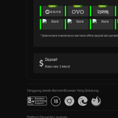
* Selama bank maintenance dan bank offline deposit dan penarik
Deposit
Rata-rata 3 Menit
Tanggung Jawab Bermain
Browser Yang Didukung
Platform Penyedia Layanan