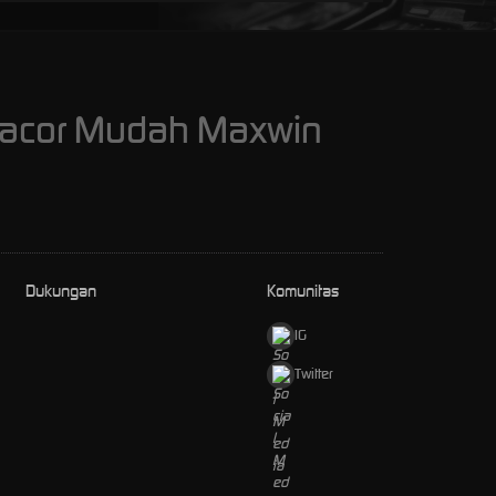
 Gacor Mudah Maxwin
Dukungan
Komunitas
IG
Twitter