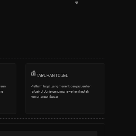
TARUHAN TOGEL
haan
Platform togel yang menarik dari perusahan
ame
terbaik di dunia yang menawarkan hadiah
kemenangan besar