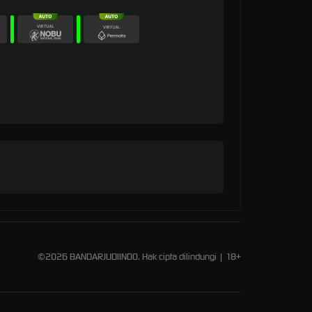
©2026 BANDARJUDIINDO. Hak cipta dilindungi | 18+