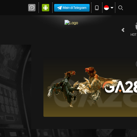
Main di Telegram
HOT