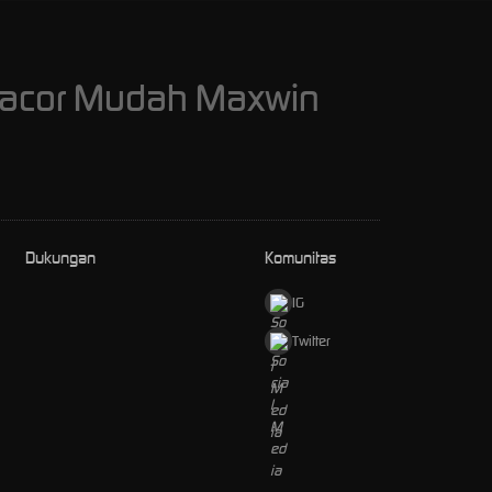
 Gacor Mudah Maxwin
Dukungan
Komunitas
IG
Twitter