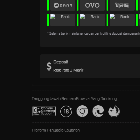
* Selama bank maintenance dan bank offline deposit dan penarik
Deposit
Rata-rata 3 Menit
Tanggung Jawab Bermain
Browser Yang Didukung
Platform Penyedia Layanan