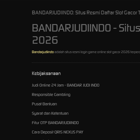
BANDARJUDIINDO: Situs Resmi Daftar Slot Gaco
BANDARJUDIINDO - Situs
2026
Bandarjudiindo
adalah situs resmi login game online slot gacor 2026 terpercay
Kebijaksanaan
Judi Online 24 Jam - BANDAR JUDI INDO
Responsible Gambling
Pusat Bantuan
Syarat dan Ketentuan
Fitur OTP BANDARJUDIINDO
Cara Deposit QRIS NEXUS PAY