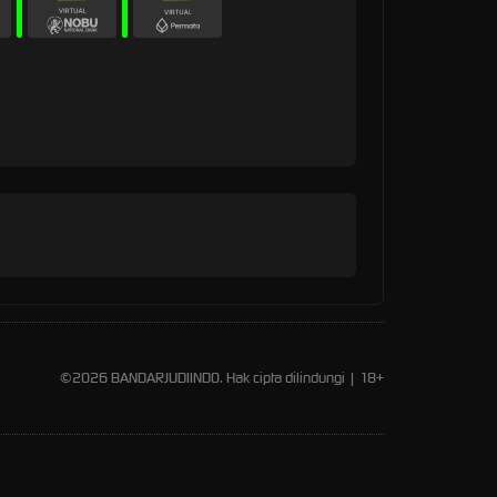
©2026 BANDARJUDIINDO. Hak cipta dilindungi | 18+