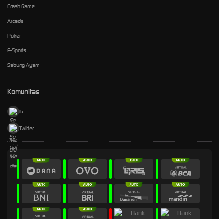
Crash Game
Arcade
Poker
E-Sports
Sabung Ayam
Komunitas
IG
Twitter