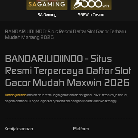
SA Gaming
568Win Casino
BANDARJUDIINDO: Situs Resmi Daftar Slot Gacor Terbaru
Mudah Menang 2026
BANDARJUDIINDO - Situs
Resmi Terpercaya Daftar Slot
Gacor Mudah Maxwin 2026
Bandarjudiindo
adalah situs resmi login game online slot gacor 2026 terpercaya hari ini,
segera daftar di BJI agen login slot qris terbesar dengan winrate maxwin tertinggi!
Kebijaksanaan
Platform