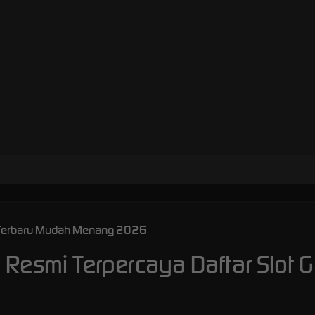
r Terbaru Mudah Menang 2026
 Resmi Terpercaya Daftar Slot