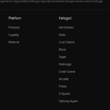
a hari ini, segera daftar di BJI agen login slot qris terbesar dengan winrate maxwin tertinggi!
Platform
Kategori
Promosi
Hot Games
Loyalty
Slots
Referral
Live Casino
Race
Togel
Olahraga
Crash Game
Arcade
Poker
E-Sports
Sabung Ayam