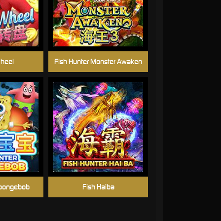
heel
Fish Hunter Monster Awaken
Spongebob
Fish Haiba