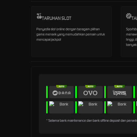
TARUHAN SLOT
TA
Penyedia slot online dengan beragam pilihan
Sportsb
game menarik yang memudahkan pemain untuk
menawar
mencapai jackpot
tinggi,
banyak 
* Selama bank maintenance dan bank offline deposit dan penarik