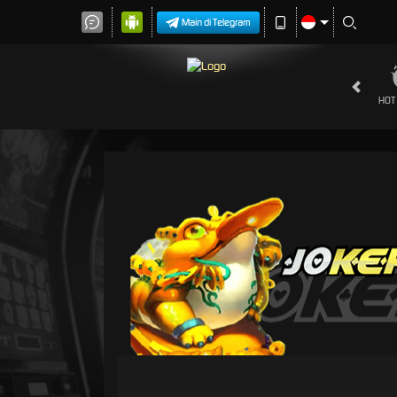
Main di Telegram
HOT