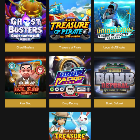
Ghost Busters
Treasure of Pirate
Lagend of Shooter
Real Slap
Drop Racing
Bomb Defusal