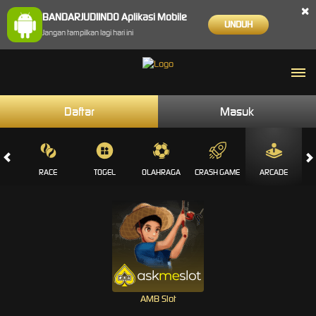
×
BANDARJUDIINDO Aplikasi Mobile
UNDUH
Jangan tampilkan lagi hari ini
Daftar
Masuk
SINO
RACE
TOGEL
OLAHRAGA
CRASH GAME
ARCADE
AMB Slot