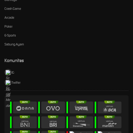
Crash Game
Arcade
Poker
E-Sports
Sabung Ayam
Komunitas
IG
Twitter